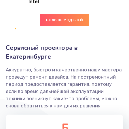
Intel
Заказать
БОЛЬШЕ МОДЕЛЕЙ
Замена экрана
1095 руб.
Заказать
Сервисный проектора в
Замена северного моста
Екатеринбурге
1950 руб.
Аккуратно, быстро и качественно наши мастера
Заказать
проведут ремонт девайса. На постремонтный
период предоставляется гарантия, поэтому
Ремонт цепей питания
если во время дальнейшей эксплуатации
2500 руб.
техники возникнут какие-то проблемы, можно
снова обратиться к нам для их решения.
Заказать
Замена жесткого диска
5