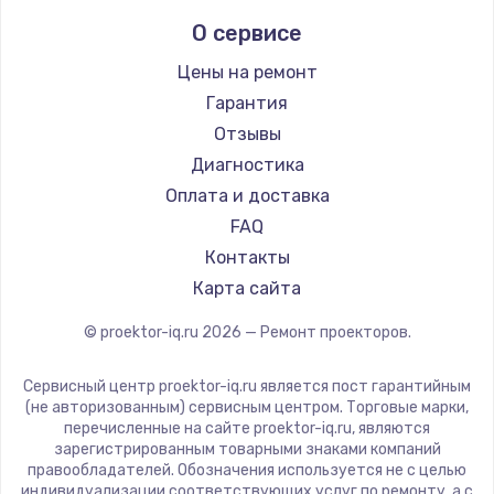
Infocus
О сервисе
Barco
Xgimi
Цены на ремонт
Canon
Гарантия
JVC
Отзывы
Casio
Диагностика
Hiper
Оплата и доставка
HITACHI
FAQ
Panasonic
Контакты
Hisense
Карта сайта
© proektor-iq.ru
2026
— Ремонт проекторов.
Сервисный центр proektor-iq.ru является пост гарантийным
(не авторизованным) сервисным центром. Торговые марки,
перечисленные на сайте proektor-iq.ru, являются
зарегистрированным товарными знаками компаний
правообладателей. Обозначения используется не с целью
индивидуализации соответствующих услуг по ремонту, а с