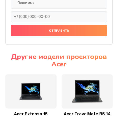
Настройка ОС
930 руб.
Заказать
Ремонт подсветки
1200 руб.
Заказать
Другие модели проекторов
Acer
Настройка BIOS
650 руб.
Заказать
Замена видеочипа
2500 руб.
Заказать
Acer Extensa 15
Acer TravelMate B5 14