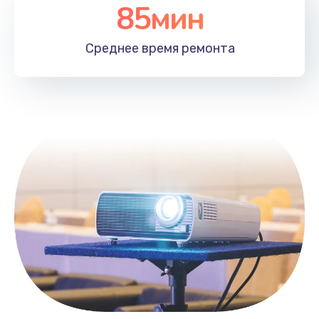
85мин
1100 руб.
Заказать
Среднее время
ремонта
Замена HDMI
495 руб.
Заказать