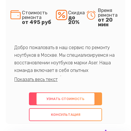
Время
Стоимость
Скидка
ремонта
до
ремонта
от 20
от 495 руб
20%
мин
Добро пожаловать в наш сервис по ремонту
ноутбуков в Москве. Мы специализируемся на
восстановлении ноутбуков марки Aser. Наша
команда включает в себя опытных
профессионалов с обширными знаниями и
многолетним опытом в данной области. Мы
предлагаем быстрый и качественный ремонт с
УЗНАТЬ СТОИМОСТЬ
использованием оригинальных компонентов, а
также гарантируем качество всех
КОНСУЛЬТАЦИЯ
проведенных работ. Наша цель - предоставить
клиентам надежное и профессиональное