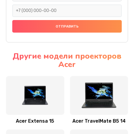
930 руб.
Заказать
Ремонт подсветки
1200 руб.
Заказать
Другие модели проекторов
Acer
Настройка BIOS
650 руб.
Заказать
Замена видеочипа
2500 руб.
Заказать
Acer Extensa 15
Acer TravelMate B5 14
Ремонт разъема питания