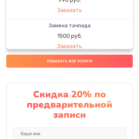
Заказать
Замена тачпада
1500 руб.
Заказать
Замена южного моста
ПОКАЗАТЬ ВСЕ УСЛУГИ
1950 руб.
Заказать
Скидка 20% по
Чистка от пыли
предварительной
1060 руб.
записи
Заказать
Настройка ОС