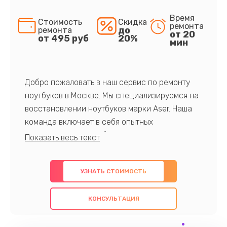
Время
Стоимость
Скидка
ремонта
до
ремонта
от 20
от 495 руб
20%
мин
Добро пожаловать в наш сервис по ремонту
ноутбуков в Москве. Мы специализируемся на
восстановлении ноутбуков марки Aser. Наша
команда включает в себя опытных
профессионалов с обширными знаниями и
многолетним опытом в данной области. Мы
предлагаем быстрый и качественный ремонт с
УЗНАТЬ СТОИМОСТЬ
использованием оригинальных компонентов, а
также гарантируем качество всех
КОНСУЛЬТАЦИЯ
проведенных работ. Наша цель - предоставить
клиентам надежное и профессиональное