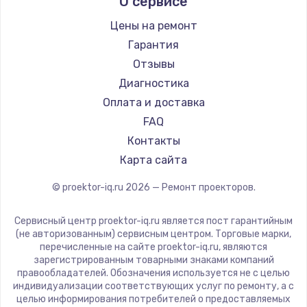
О сервисе
Barco
Xgimi
Цены на ремонт
Canon
Гарантия
JVC
Отзывы
Casio
Диагностика
Hiper
Оплата и доставка
HITACHI
FAQ
Panasonic
Контакты
Hisense
Карта сайта
© proektor-iq.ru
2026
— Ремонт проекторов.
Сервисный центр proektor-iq.ru является пост гарантийным
(не авторизованным) сервисным центром. Торговые марки,
перечисленные на сайте proektor-iq.ru, являются
зарегистрированным товарными знаками компаний
правообладателей. Обозначения используется не с целью
индивидуализации соответствующих услуг по ремонту, а с
целью информирования потребителей о предоставляемых