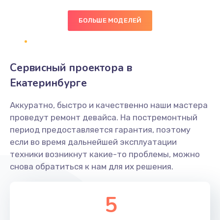
БОЛЬШЕ МОДЕЛЕЙ
Замена экрана
1095 руб.
Заказать
Сервисный проектора в
Замена северного моста
Екатеринбурге
1950 руб.
Аккуратно, быстро и качественно наши мастера
Заказать
проведут ремонт девайса. На постремонтный
период предоставляется гарантия, поэтому
Ремонт цепей питания
если во время дальнейшей эксплуатации
2500 руб.
техники возникнут какие-то проблемы, можно
снова обратиться к нам для их решения.
Заказать
Замена жесткого диска
5
660 руб.