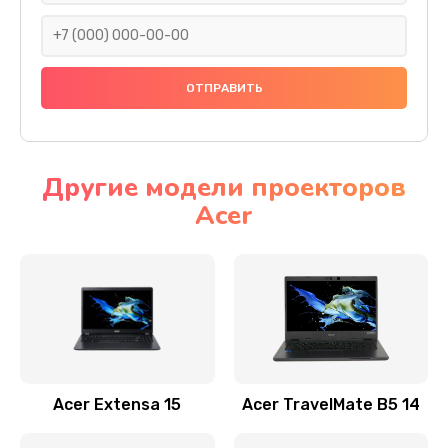
930 руб.
Заказать
Ремонт подсветки
1200 руб.
Заказать
Другие модели проекторов
Acer
Настройка BIOS
650 руб.
Заказать
Замена видеочипа
2500 руб.
Заказать
Acer Extensa 15
Acer TravelMate B5 14
Ремонт разъема питания