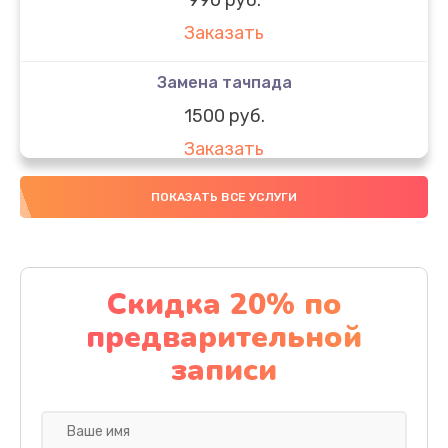
Заказать
Замена тачпада
1500 руб.
Заказать
Замена южного моста
ПОКАЗАТЬ ВСЕ УСЛУГИ
1950 руб.
Заказать
Скидка 20% по
Чистка от пыли
предварительной
1060 руб.
записи
Заказать
Настройка ОС