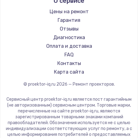
О сервисе
Barco
Xgimi
Цены на ремонт
Canon
Гарантия
JVC
Отзывы
Casio
Диагностика
Hiper
Оплата и доставка
HITACHI
FAQ
Panasonic
Контакты
Hisense
Карта сайта
© proektor-iq.ru
2026
— Ремонт проекторов.
Сервисный центр proektor-iq.ru является пост гарантийным
(не авторизованным) сервисным центром. Торговые марки,
перечисленные на сайте proektor-iq.ru, являются
зарегистрированным товарными знаками компаний
правообладателей. Обозначения используется не с целью
индивидуализации соответствующих услуг по ремонту, а с
целью информирования потребителей о предоставляемых