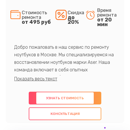
Время
Стоимость
Скидка
ремонта
до
ремонта
от 20
от 495 руб
20%
мин
Добро пожаловать в наш сервис по ремонту
ноутбуков в Москве. Мы специализируемся на
восстановлении ноутбуков марки Aser. Наша
команда включает в себя опытных
профессионалов с обширными знаниями и
многолетним опытом в данной области. Мы
предлагаем быстрый и качественный ремонт с
УЗНАТЬ СТОИМОСТЬ
использованием оригинальных компонентов, а
также гарантируем качество всех
КОНСУЛЬТАЦИЯ
проведенных работ. Наша цель - предоставить
клиентам надежное и профессиональное