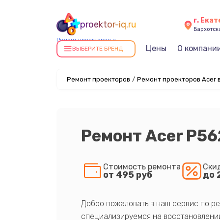
г. Ека
proektor-iq.ru
Бархотская
Ремонт проекторов в
Цены
О компани
Екатеринбурге
ВЫБЕРИТЕ БРЕНД
Ремонт проекторов
/
Ремонт проекторов Acer 
Ремонт Acer P56
Стоимость ремонта
Ски
от 495 руб
до 
Добро пожаловать в наш сервис по ре
специализируемся на восстановлении