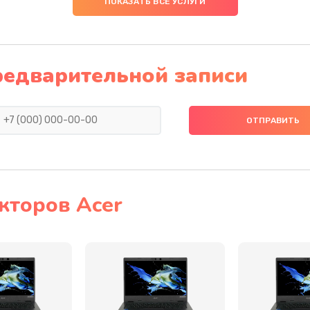
ПОКАЗАТЬ ВСЕ УСЛУГИ
30 мин
1 год
20 мин
3 года
редварительной записи
50 мин
3 года
30 мин
2 года
40 мин
3 года
кторов Acer
50 мин
2 года
30 мин
3 года
20 мин
3 года