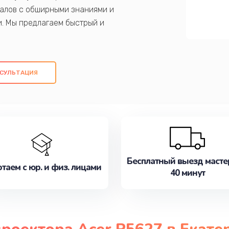
алов с обширными знаниями и
и. Мы предлагаем быстрый и
ем оригинальных компонентов, а также
ых работ. Наша цель - предоставить
ое обслуживание, удовлетворяя их
СУЛЬТАЦИЯ
медлите записаться на ремонт уже
Бесплатный выезд масте
таем с юр. и физ. лицами
40 минут