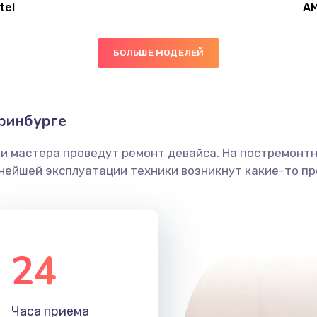
tel
A
40 мин
2 года
БОЛЬШЕ МОДЕЛЕЙ
40 мин
1 год
20 мин
1 год
ринбурге
ши мастера проведут ремонт девайса. На постремонт
30 мин
3 года
ьнейшей эксплуатации техники возникнут какие-то пр
40 мин
3 года
60 мин
2 года
24
60 мин
1 год
Часа приема
50 мин
1 год