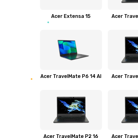
Замена звуковой карты
Acer Extensa 15
Acer Trave
Замена микрофона
Замена оперативной памяти
Замена процессора
Acer TravelMate P6 14 AI
Acer Trave
Замена системы охлаждения
Замена термопасты
Замена шлейфа матрицы
Замена экрана
Acer TravelMate P2 16
Acer Trave