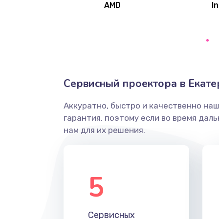
AMD
In
Замена северного моста
Ремонт цепей питания
Замена жесткого диска
Сервисный проектора в Екате
Аккуратно, быстро и качественно на
Установка драйверов
гарантия, поэтому если во время дал
нам для их решения.
Замена вебкамеры
Ремонт петель крышки
5
Настройка Wi-Fi
Сервисных
Замена HDMI