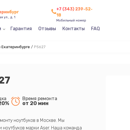
+7 (343) 239-52-
теринбург
18
 ул., д. 1
Мобильный номер
и
Гарантия
Отзывы
Контакты
FAQ
в Екатеринбурге
/
P5627
27
дка
Время ремонта
20%
от 20 мин
монту ноутбуков в Москве. Мы
 ноутбуков марки Aser. Наша команда