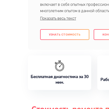
включает в себя опытных профессион
многолетним опытом в данной област
качественный ремонт с использовани
гарантируем качество всех проведенн
клиентам надежное и профессиональн
УЗНАТЬ СТОИМОСТЬ
КОН
потребности наилучшим образом. Не 
сейчас!
Бесплатная диагностика за 30
Рабо
мин.