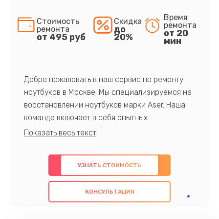
Время
Стоимость
Скидка
ремонта
до
ремонта
от 20
от 495 руб
20%
мин
Добро пожаловать в наш сервис по ремонту
ноутбуков в Москве. Мы специализируемся на
восстановлении ноутбуков марки Aser. Наша
команда включает в себя опытных
профессионалов с обширными знаниями и
многолетним опытом в данной области. Мы
предлагаем быстрый и качественный ремонт с
УЗНАТЬ СТОИМОСТЬ
использованием оригинальных компонентов, а
также гарантируем качество всех
КОНСУЛЬТАЦИЯ
проведенных работ. Наша цель - предоставить
клиентам надежное и профессиональное