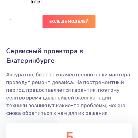
Intel
Заказать
БОЛЬШЕ МОДЕЛЕЙ
Замена экрана
1095 руб.
Заказать
Сервисный проектора в
Замена северного моста
Екатеринбурге
1950 руб.
Аккуратно, быстро и качественно наши мастера
Заказать
проведут ремонт девайса. На постремонтный
период предоставляется гарантия, поэтому
Ремонт цепей питания
если во время дальнейшей эксплуатации
2500 руб.
техники возникнут какие-то проблемы, можно
снова обратиться к нам для их решения.
Заказать
Замена жесткого диска
5