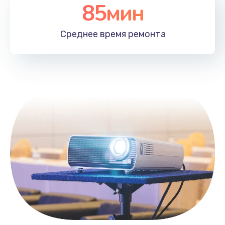
85мин
1100 руб.
Заказать
Среднее время
ремонта
Замена HDMI
495 руб.
Заказать