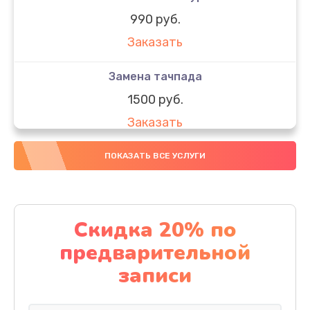
990 руб.
Заказать
Замена тачпада
1500 руб.
Заказать
Замена южного моста
ПОКАЗАТЬ ВСЕ УСЛУГИ
1950 руб.
Заказать
Скидка 20% по
Чистка от пыли
предварительной
1060 руб.
записи
Заказать