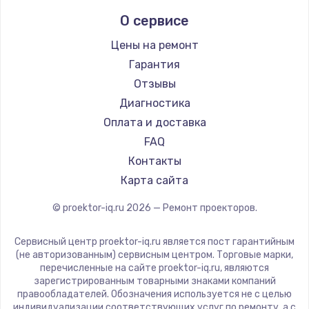
Infocus
О сервисе
Barco
Xgimi
Цены на ремонт
Canon
Гарантия
JVC
Отзывы
Casio
Диагностика
Hiper
Оплата и доставка
HITACHI
FAQ
Panasonic
Контакты
Hisense
Карта сайта
© proektor-iq.ru
2026
— Ремонт проекторов.
Сервисный центр proektor-iq.ru является пост гарантийным
(не авторизованным) сервисным центром. Торговые марки,
перечисленные на сайте proektor-iq.ru, являются
зарегистрированным товарными знаками компаний
правообладателей. Обозначения используется не с целью
индивидуализации соответствующих услуг по ремонту, а с