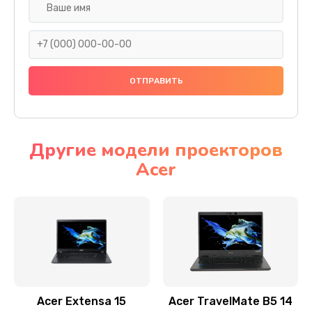
Настройка ОС
930 руб.
Заказать
Ремонт подсветки
1200 руб.
Заказать
Другие модели проекторов
Acer
Настройка BIOS
650 руб.
Заказать
Замена видеочипа
2500 руб.
Заказать
Acer Extensa 15
Acer TravelMate B5 14