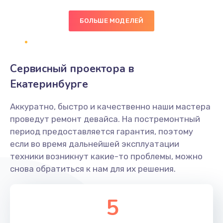
БОЛЬШЕ МОДЕЛЕЙ
Замена экрана
1095 руб.
Заказать
Сервисный проектора в
Замена северного моста
Екатеринбурге
1950 руб.
Аккуратно, быстро и качественно наши мастера
Заказать
проведут ремонт девайса. На постремонтный
период предоставляется гарантия, поэтому
Ремонт цепей питания
если во время дальнейшей эксплуатации
2500 руб.
техники возникнут какие-то проблемы, можно
снова обратиться к нам для их решения.
Заказать
Замена жесткого диска
5
660 руб.