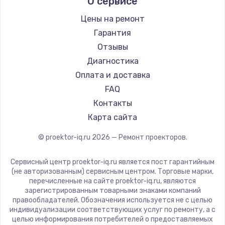
О сервисе
Barco
Xgimi
Цены на ремонт
Canon
Гарантия
JVC
Отзывы
Casio
Диагностика
Hiper
Оплата и доставка
HITACHI
FAQ
Panasonic
Контакты
Hisense
Карта сайта
© proektor-iq.ru
2026
— Ремонт проекторов.
Сервисный центр proektor-iq.ru является пост гарантийным
(не авторизованным) сервисным центром. Торговые марки,
перечисленные на сайте proektor-iq.ru, являются
зарегистрированным товарными знаками компаний
правообладателей. Обозначения используется не с целью
индивидуализации соответствующих услуг по ремонту, а с
целью информирования потребителей о предоставляемых