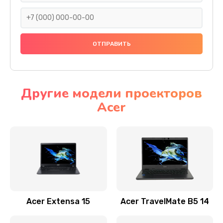
930 руб.
Заказать
Ремонт подсветки
1200 руб.
Заказать
Другие модели проекторов
Acer
Настройка BIOS
650 руб.
Заказать
Замена видеочипа
2500 руб.
Заказать
Acer Extensa 15
Acer TravelMate B5 14
Ремонт разъема питания