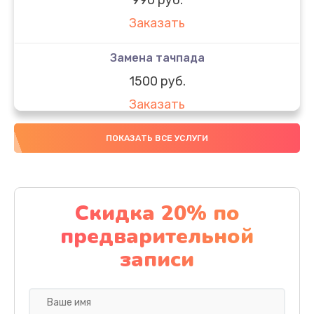
Заказать
Замена тачпада
1500 руб.
Заказать
Замена южного моста
ПОКАЗАТЬ ВСЕ УСЛУГИ
1950 руб.
Заказать
Скидка 20% по
Чистка от пыли
предварительной
1060 руб.
записи
Заказать
Настройка ОС