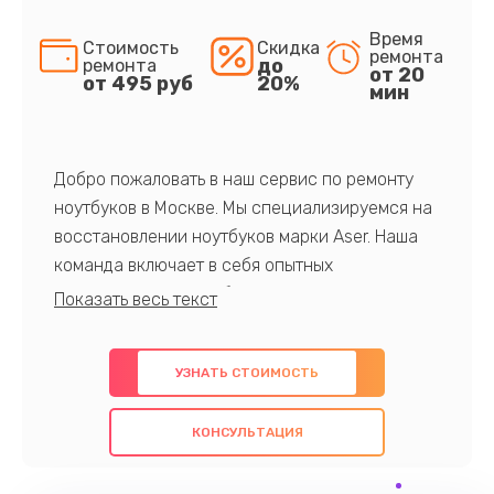
Время
Стоимость
Скидка
ремонта
до
ремонта
от 20
от 495 руб
20%
мин
Добро пожаловать в наш сервис по ремонту
ноутбуков в Москве. Мы специализируемся на
восстановлении ноутбуков марки Aser. Наша
команда включает в себя опытных
профессионалов с обширными знаниями и
многолетним опытом в данной области. Мы
предлагаем быстрый и качественный ремонт с
УЗНАТЬ СТОИМОСТЬ
использованием оригинальных компонентов, а
также гарантируем качество всех
КОНСУЛЬТАЦИЯ
проведенных работ. Наша цель - предоставить
клиентам надежное и профессиональное