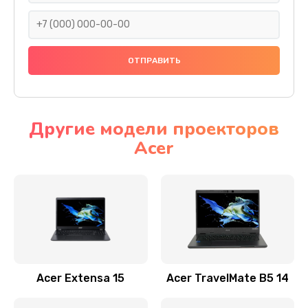
930 руб.
Заказать
Ремонт подсветки
1200 руб.
Заказать
Другие модели проекторов
Acer
Настройка BIOS
650 руб.
Заказать
Замена видеочипа
2500 руб.
Заказать
Acer Extensa 15
Acer TravelMate B5 14
Ремонт разъема питания