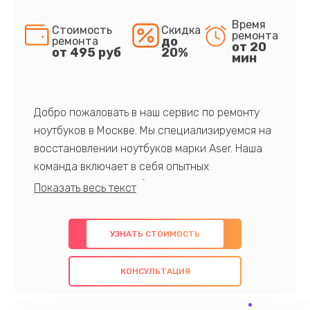
Время
Стоимость
Скидка
ремонта
до
ремонта
от 20
от 495 руб
20%
мин
Добро пожаловать в наш сервис по ремонту
ноутбуков в Москве. Мы специализируемся на
восстановлении ноутбуков марки Aser. Наша
команда включает в себя опытных
профессионалов с обширными знаниями и
многолетним опытом в данной области. Мы
предлагаем быстрый и качественный ремонт с
УЗНАТЬ СТОИМОСТЬ
использованием оригинальных компонентов, а
также гарантируем качество всех
КОНСУЛЬТАЦИЯ
проведенных работ. Наша цель - предоставить
клиентам надежное и профессиональное