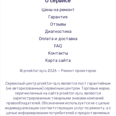
О сервисе
Barco
Xgimi
Цены на ремонт
Canon
Гарантия
JVC
Отзывы
Casio
Диагностика
Hiper
Оплата и доставка
HITACHI
FAQ
Panasonic
Контакты
Hisense
Карта сайта
© proektor-iq.ru
2026
— Ремонт проекторов.
Сервисный центр proektor-iq.ru является пост гарантийным
(не авторизованным) сервисным центром. Торговые марки,
перечисленные на сайте proektor-iq.ru, являются
зарегистрированным товарными знаками компаний
правообладателей. Обозначения используется не с целью
индивидуализации соответствующих услуг по ремонту, а с
целью информирования потребителей о предоставляемых