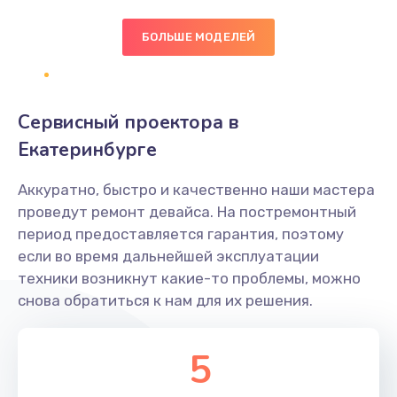
БОЛЬШЕ МОДЕЛЕЙ
Замена экрана
1095 руб.
Заказать
Сервисный проектора в
Замена северного моста
Екатеринбурге
1950 руб.
Аккуратно, быстро и качественно наши мастера
Заказать
проведут ремонт девайса. На постремонтный
период предоставляется гарантия, поэтому
Ремонт цепей питания
если во время дальнейшей эксплуатации
2500 руб.
техники возникнут какие-то проблемы, можно
снова обратиться к нам для их решения.
Заказать
Замена жесткого диска
5
660 руб.