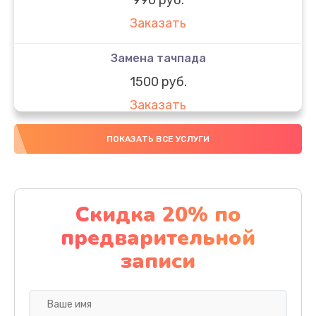
Заказать
Замена тачпада
1500 руб.
Заказать
Замена южного моста
ПОКАЗАТЬ ВСЕ УСЛУГИ
1950 руб.
Заказать
Скидка 20% по
Чистка от пыли
предварительной
1060 руб.
записи
Заказать
Настройка ОС