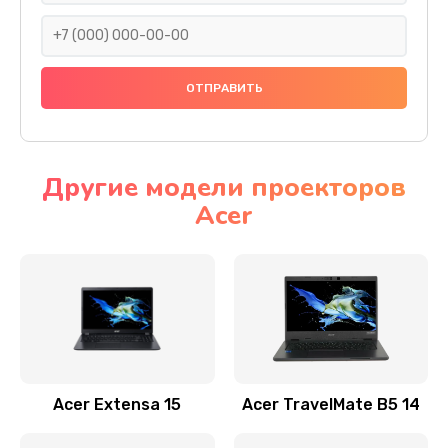
930 руб.
Заказать
Ремонт подсветки
1200 руб.
Заказать
Другие модели проекторов
Acer
Настройка BIOS
650 руб.
Заказать
Замена видеочипа
2500 руб.
Заказать
Acer Extensa 15
Acer TravelMate B5 14
Ремонт разъема питания