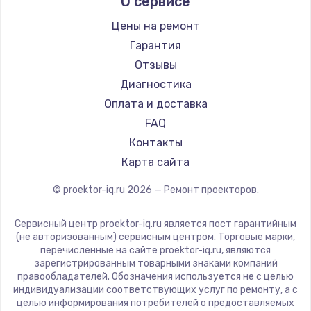
О сервисе
Barco
Xgimi
Цены на ремонт
Canon
Гарантия
JVC
Отзывы
Casio
Диагностика
Hiper
Оплата и доставка
HITACHI
FAQ
Panasonic
Контакты
Hisense
Карта сайта
© proektor-iq.ru
2026
— Ремонт проекторов.
Сервисный центр proektor-iq.ru является пост гарантийным
(не авторизованным) сервисным центром. Торговые марки,
перечисленные на сайте proektor-iq.ru, являются
зарегистрированным товарными знаками компаний
правообладателей. Обозначения используется не с целью
индивидуализации соответствующих услуг по ремонту, а с
целью информирования потребителей о предоставляемых