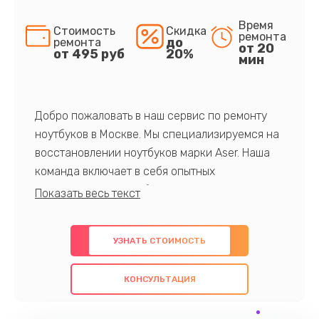
Время
Стоимость
Скидка
ремонта
до
ремонта
от 20
от 495 руб
20%
мин
Добро пожаловать в наш сервис по ремонту
ноутбуков в Москве. Мы специализируемся на
восстановлении ноутбуков марки Aser. Наша
команда включает в себя опытных
профессионалов с обширными знаниями и
многолетним опытом в данной области. Мы
предлагаем быстрый и качественный ремонт с
УЗНАТЬ СТОИМОСТЬ
использованием оригинальных компонентов, а
также гарантируем качество всех
КОНСУЛЬТАЦИЯ
проведенных работ. Наша цель - предоставить
клиентам надежное и профессиональное