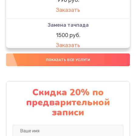
Заказать
Замена тачпада
1500 руб.
Заказать
Замена южного моста
ПОКАЗАТЬ ВСЕ УСЛУГИ
1950 руб.
Заказать
Скидка 20% по
Чистка от пыли
предварительной
1060 руб.
записи
Заказать
Настройка ОС