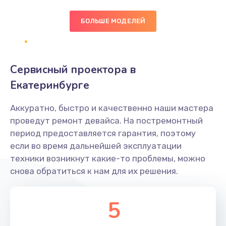
БОЛЬШЕ МОДЕЛЕЙ
Замена экрана
1095 руб.
Заказать
Сервисный проектора в
Замена северного моста
Екатеринбурге
1950 руб.
Аккуратно, быстро и качественно наши мастера
Заказать
проведут ремонт девайса. На постремонтный
период предоставляется гарантия, поэтому
Ремонт цепей питания
если во время дальнейшей эксплуатации
2500 руб.
техники возникнут какие-то проблемы, можно
снова обратиться к нам для их решения.
Заказать
Замена жесткого диска
5
660 руб.