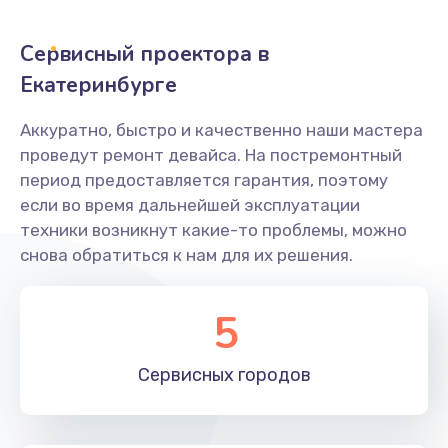
Заказать
Сервисный проектора в
Не захватывает бумагу
Екатеринбурге
600 руб.
Аккуратно, быстро и качественно наши мастера
Заказать
проведут ремонт девайса. На постремонтный
период предоставляется гарантия, поэтому
Грязная печать
если во время дальнейшей эксплуатации
350 руб.
техники возникнут какие-то проблемы, можно
снова обратиться к нам для их решения.
Заказать
Ремонт механики сканирующей головки
5
1800 руб.
Заказать
Сервисных
городов
Ремонт инвертора лампы подсветки