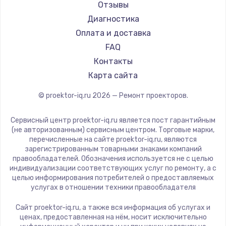
JVC
Отзывы
Casio
Диагностика
Hiper
Оплата и доставка
HITACHI
FAQ
Panasonic
Контакты
Hisense
Карта сайта
© proektor-iq.ru
2026
— Ремонт проекторов.
Сервисный центр proektor-iq.ru является пост гарантийным
(не авторизованным) сервисным центром. Торговые марки,
перечисленные на сайте proektor-iq.ru, являются
зарегистрированным товарными знаками компаний
правообладателей. Обозначения используется не с целью
индивидуализации соответствующих услуг по ремонту, а с
целью информирования потребителей о предоставляемых
услугах в отношении техники правообладателя
Сайт proektor-iq.ru, а также вся информация об услугах и
ценах, предоставленная на нём, носит исключительно