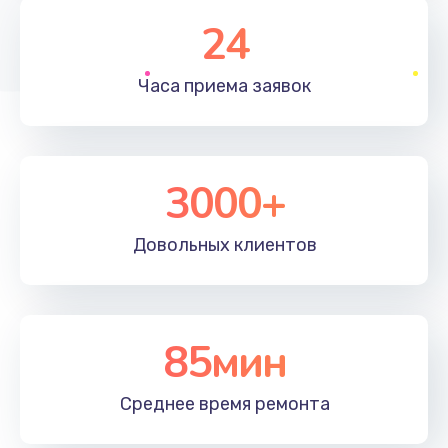
1350 руб.
24
Заказать
Часа приема
заявок
Перепрошивка, восстановление ПО
680 руб.
Заказать
3000+
Замена матричного блока
2000 руб.
Довольных
клиентов
Заказать
Комплексная чистка
85мин
600 руб.
Заказать
Среднее время
ремонта
Замена лампы подсветки