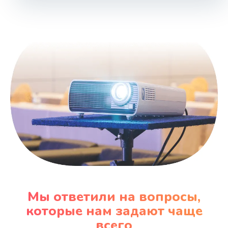
1000 руб.
Заказать
Ремонт блока управления
2000 руб.
Заказать
Прошивка
1220 руб.
Заказать
Ремонт блока питания
100 руб.
Мы ответили на вопросы,
Заказать
которые нам задают чаще
всего