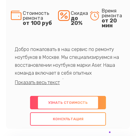
Время
Стоимость
Скидка
ремонта
до
ремонта
от 20
от 100 руб
20%
мин
Добро пожаловать в наш сервис по ремонту
ноутбуков в Москве. Мы специализируемся на
восстановлении ноутбуков марки Aser. Наша
команда включает в себя опытных
профессионалов с обширными знаниями и
многолетним опытом в данной области. Мы
предлагаем быстрый и качественный ремонт с
УЗНАТЬ СТОИМОСТЬ
использованием оригинальных компонентов, а
также гарантируем качество всех
КОНСУЛЬТАЦИЯ
проведенных работ. Наша цель - предоставить
клиентам надежное и профессиональное