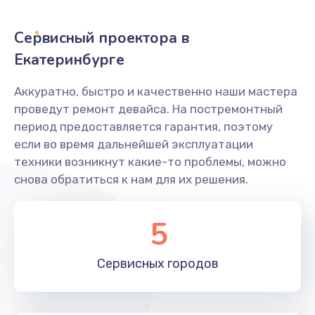
Заказать
Сервисный проектора в
Не захватывает бумагу
Екатеринбурге
600 руб.
Аккуратно, быстро и качественно наши мастера
Заказать
проведут ремонт девайса. На постремонтный
период предоставляется гарантия, поэтому
Грязная печать
если во время дальнейшей эксплуатации
350 руб.
техники возникнут какие-то проблемы, можно
снова обратиться к нам для их решения.
Заказать
Ремонт механики сканирующей головки
5
1800 руб.
Заказать
Сервисных
городов
Ремонт инвертора лампы подсветки