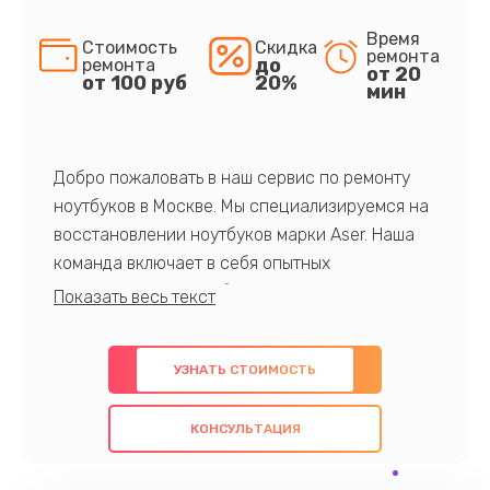
Время
Стоимость
Скидка
ремонта
до
ремонта
от 20
от 100 руб
20%
мин
Добро пожаловать в наш сервис по ремонту
ноутбуков в Москве. Мы специализируемся на
восстановлении ноутбуков марки Aser. Наша
команда включает в себя опытных
профессионалов с обширными знаниями и
многолетним опытом в данной области. Мы
предлагаем быстрый и качественный ремонт с
УЗНАТЬ СТОИМОСТЬ
использованием оригинальных компонентов, а
также гарантируем качество всех
КОНСУЛЬТАЦИЯ
проведенных работ. Наша цель - предоставить
клиентам надежное и профессиональное