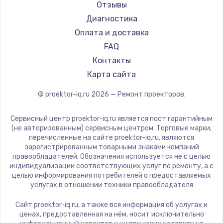
JVC
Отзывы
Casio
Диагностика
Hiper
Оплата и доставка
HITACHI
FAQ
Panasonic
Контакты
Hisense
Карта сайта
© proektor-iq.ru
2026
— Ремонт проекторов.
Сервисный центр proektor-iq.ru является пост гарантийным
(не авторизованным) сервисным центром. Торговые марки,
перечисленные на сайте proektor-iq.ru, являются
зарегистрированным товарными знаками компаний
правообладателей. Обозначения используется не с целью
индивидуализации соответствующих услуг по ремонту, а с
целью информирования потребителей о предоставляемых
услугах в отношении техники правообладателя
Сайт proektor-iq.ru, а также вся информация об услугах и
ценах, предоставленная на нём, носит исключительно