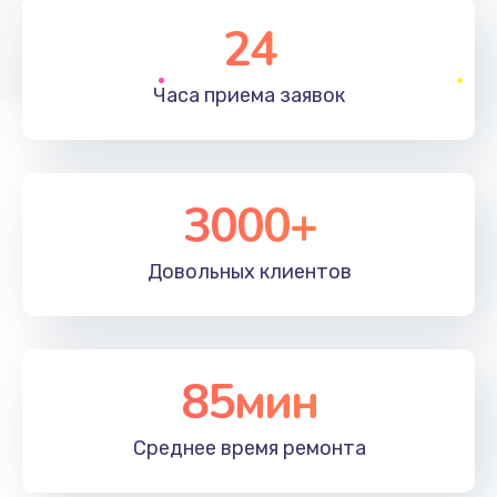
1350 руб.
24
Заказать
Часа приема
заявок
Перепрошивка, восстановление ПО
680 руб.
Заказать
3000+
Замена матричного блока
2000 руб.
Довольных
клиентов
Заказать
Комплексная чистка
85мин
600 руб.
Заказать
Среднее время
ремонта
Замена лампы подсветки