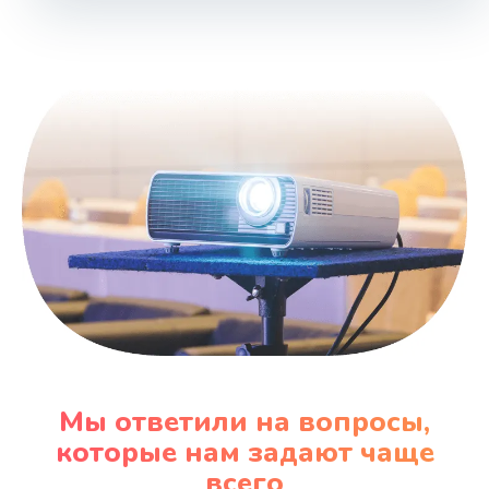
1000 руб.
Заказать
Ремонт блока управления
2000 руб.
Заказать
Прошивка
1220 руб.
Заказать
Ремонт блока питания
100 руб.
Мы ответили на вопросы,
Заказать
которые нам задают чаще
всего