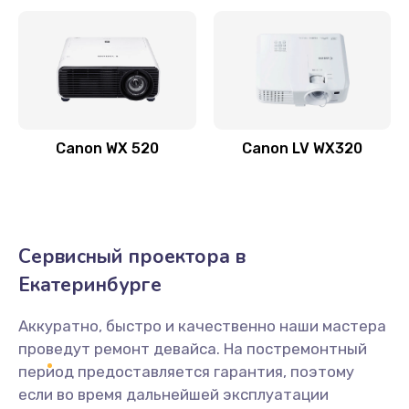
Заказать
Скрипит, трещит
600 руб.
Заказать
Canon WX 520
Canon LV WX320
Переполнен абсорбер
300 руб.
Заказать
Сервисный проектора в
Не видит бумагу
Екатеринбурге
550 руб.
Заказать
Аккуратно, быстро и качественно наши мастера
проведут ремонт девайса. На постремонтный
Зажевывает бумагу
период предоставляется гарантия, поэтому
если во время дальнейшей эксплуатации
500 руб.