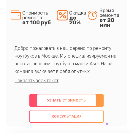
Время
Стоимость
Скидка
ремонта
до
ремонта
от 20
от 100 руб
20%
мин
Добро пожаловать в наш сервис по ремонту
ноутбуков в Москве. Мы специализируемся на
восстановлении ноутбуков марки Aser. Наша
команда включает в себя опытных
профессионалов с обширными знаниями и
многолетним опытом в данной области. Мы
предлагаем быстрый и качественный ремонт с
УЗНАТЬ СТОИМОСТЬ
использованием оригинальных компонентов, а
также гарантируем качество всех
КОНСУЛЬТАЦИЯ
проведенных работ. Наша цель - предоставить
клиентам надежное и профессиональное