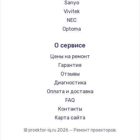
Sanyo
Vivitek
NEC
Optoma
Cinemood
О сервисе
Infocus
Barco
Цены на ремонт
Xgimi
Гарантия
JVC
Отзывы
Casio
Диагностика
Hiper
Оплата и доставка
HITACHI
FAQ
Panasonic
Контакты
Hisense
Карта сайта
© proektor-iq.ru
2026
— Ремонт проекторов.