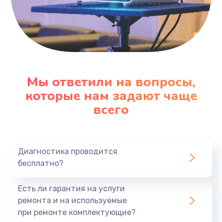
1000 руб.
Заказать
Ремонт блока управления
2000 руб.
Мы ответили на вопросы,
Заказать
которые нам задают чаще
всего
Прошивка
1220 руб.
Заказать
Диагностика проводится
бесплатно?
Ремонт блока питания
100 руб.
Есть ли гарантия на услуги
Заказать
ремонта и на используемые
при ремонте комплектующие?