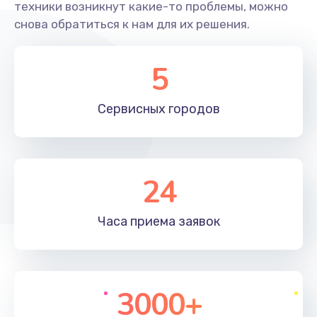
техники возникнут какие-то проблемы, можно
Заказать
снова обратиться к нам для их решения.
Не захватывает бумагу
5
600 руб.
Заказать
Сервисных
городов
Грязная печать
350 руб.
24
Заказать
Ремонт механики сканирующей головки
Часа приема
заявок
1800 руб.
Заказать
3000+
Ремонт инвертора лампы подсветки