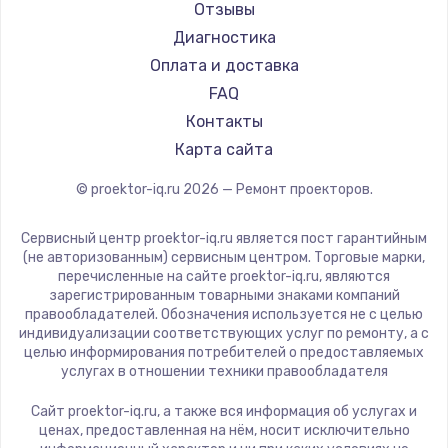
JVC
Отзывы
Casio
Диагностика
Hiper
Оплата и доставка
HITACHI
FAQ
Panasonic
Контакты
Hisense
Карта сайта
© proektor-iq.ru
2026
— Ремонт проекторов.
Сервисный центр proektor-iq.ru является пост гарантийным
(не авторизованным) сервисным центром. Торговые марки,
перечисленные на сайте proektor-iq.ru, являются
зарегистрированным товарными знаками компаний
правообладателей. Обозначения используется не с целью
индивидуализации соответствующих услуг по ремонту, а с
целью информирования потребителей о предоставляемых
услугах в отношении техники правообладателя
Сайт proektor-iq.ru, а также вся информация об услугах и
ценах, предоставленная на нём, носит исключительно