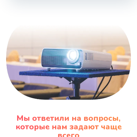
1000 руб.
Заказать
Ремонт блока управления
2000 руб.
Заказать
Прошивка
1220 руб.
Заказать
Ремонт блока питания
100 руб.
Мы ответили на вопросы,
Заказать
которые нам задают чаще
всего