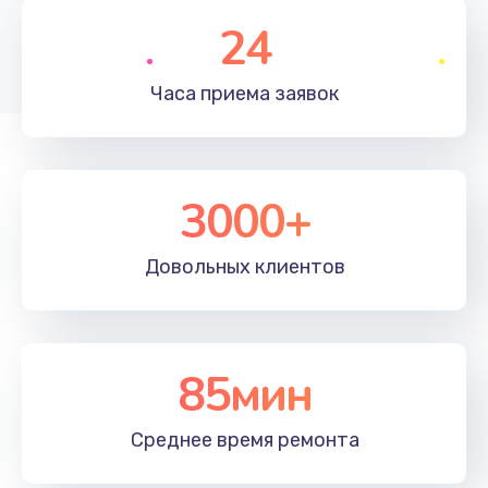
1350 руб.
24
Заказать
Часа приема
заявок
Перепрошивка, восстановление ПО
680 руб.
Заказать
3000+
Замена матричного блока
2000 руб.
Довольных
клиентов
Заказать
Комплексная чистка
85мин
600 руб.
Заказать
Среднее время
ремонта
Замена лампы подсветки