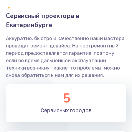
Заказать
Сервисный проектора в
Не захватывает бумагу
Екатеринбурге
600 руб.
Аккуратно, быстро и качественно наши мастера
Заказать
проведут ремонт девайса. На постремонтный
период предоставляется гарантия, поэтому
Грязная печать
если во время дальнейшей эксплуатации
350 руб.
техники возникнут какие-то проблемы, можно
снова обратиться к нам для их решения.
Заказать
Ремонт механики сканирующей головки
5
1800 руб.
Заказать
Сервисных
городов
Ремонт инвертора лампы подсветки