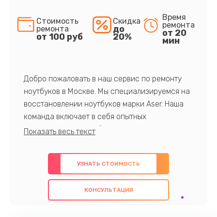
Время
Стоимость
Скидка
ремонта
до
ремонта
от 20
от 100 руб
20%
мин
Добро пожаловать в наш сервис по ремонту
ноутбуков в Москве. Мы специализируемся на
восстановлении ноутбуков марки Aser. Наша
команда включает в себя опытных
профессионалов с обширными знаниями и
многолетним опытом в данной области. Мы
предлагаем быстрый и качественный ремонт с
УЗНАТЬ СТОИМОСТЬ
использованием оригинальных компонентов, а
также гарантируем качество всех
КОНСУЛЬТАЦИЯ
проведенных работ. Наша цель - предоставить
клиентам надежное и профессиональное