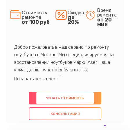
Время
Стоимость
Скидка
ремонта
до
ремонта
от 20
от 100 руб
20%
мин
Добро пожаловать в наш сервис по ремонту
ноутбуков в Москве. Мы специализируемся на
восстановлении ноутбуков марки Aser. Наша
команда включает в себя опытных
профессионалов с обширными знаниями и
многолетним опытом в данной области. Мы
предлагаем быстрый и качественный ремонт с
УЗНАТЬ СТОИМОСТЬ
использованием оригинальных компонентов, а
также гарантируем качество всех
КОНСУЛЬТАЦИЯ
проведенных работ. Наша цель - предоставить
клиентам надежное и профессиональное