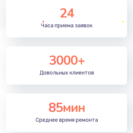
1350 руб.
24
Заказать
Часа приема
заявок
Перепрошивка, восстановление ПО
680 руб.
Заказать
3000+
Замена матричного блока
2000 руб.
Довольных
клиентов
Заказать
Комплексная чистка
85мин
600 руб.
Заказать
Среднее время
ремонта
Замена лампы подсветки