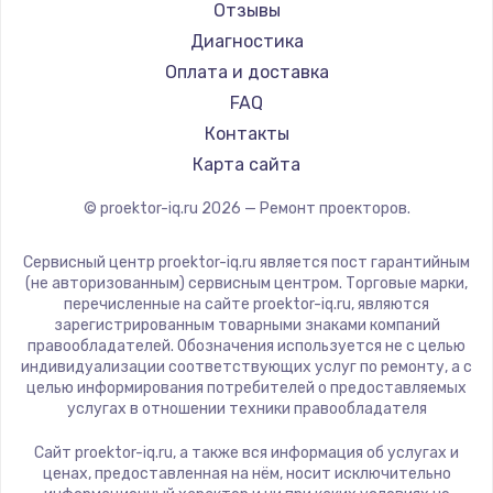
JVC
Отзывы
Casio
Диагностика
Hiper
Оплата и доставка
HITACHI
FAQ
Panasonic
Контакты
Hisense
Карта сайта
© proektor-iq.ru
2026
— Ремонт проекторов.
Сервисный центр proektor-iq.ru является пост гарантийным
(не авторизованным) сервисным центром. Торговые марки,
перечисленные на сайте proektor-iq.ru, являются
зарегистрированным товарными знаками компаний
правообладателей. Обозначения используется не с целью
индивидуализации соответствующих услуг по ремонту, а с
целью информирования потребителей о предоставляемых
услугах в отношении техники правообладателя
Сайт proektor-iq.ru, а также вся информация об услугах и
ценах, предоставленная на нём, носит исключительно