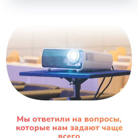
1000 руб.
Заказать
Ремонт блока управления
2000 руб.
Заказать
Прошивка
1220 руб.
Заказать
Ремонт блока питания
100 руб.
Мы ответили на вопросы,
Заказать
которые нам задают чаще
всего