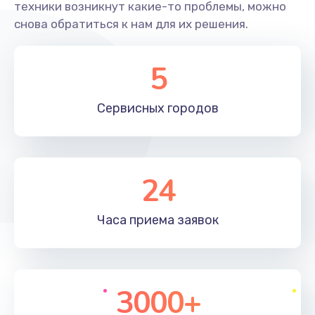
техники возникнут какие-то проблемы, можно
Заказать
снова обратиться к нам для их решения.
Не захватывает бумагу
5
600 руб.
Заказать
Сервисных
городов
Грязная печать
350 руб.
24
Заказать
Ремонт механики сканирующей головки
Часа приема
заявок
1800 руб.
Заказать
3000+
Ремонт инвертора лампы подсветки