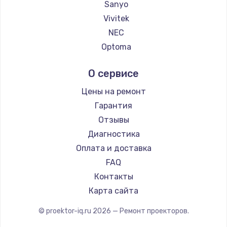
Sanyo
Vivitek
NEC
Optoma
Cinemood
О сервисе
Infocus
Barco
Цены на ремонт
Xgimi
Гарантия
JVC
Отзывы
Casio
Диагностика
Hiper
Оплата и доставка
HITACHI
FAQ
Panasonic
Контакты
Hisense
Карта сайта
© proektor-iq.ru
2026
— Ремонт проекторов.