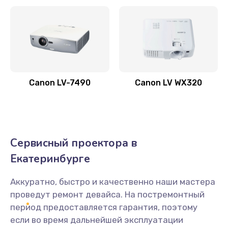
Заказать
Скрипит, трещит
600 руб.
Заказать
Canon LV-7490
Canon LV WX320
Переполнен абсорбер
300 руб.
Заказать
Сервисный проектора в
Не видит бумагу
Екатеринбурге
550 руб.
Заказать
Аккуратно, быстро и качественно наши мастера
проведут ремонт девайса. На постремонтный
Зажевывает бумагу
период предоставляется гарантия, поэтому
если во время дальнейшей эксплуатации
500 руб.