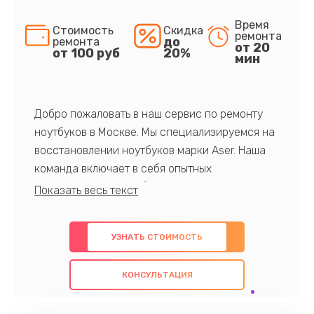
Время
Стоимость
Скидка
ремонта
до
ремонта
от 20
от 100 руб
20%
мин
Добро пожаловать в наш сервис по ремонту
ноутбуков в Москве. Мы специализируемся на
восстановлении ноутбуков марки Aser. Наша
команда включает в себя опытных
профессионалов с обширными знаниями и
многолетним опытом в данной области. Мы
предлагаем быстрый и качественный ремонт с
УЗНАТЬ СТОИМОСТЬ
использованием оригинальных компонентов, а
также гарантируем качество всех
КОНСУЛЬТАЦИЯ
проведенных работ. Наша цель - предоставить
клиентам надежное и профессиональное