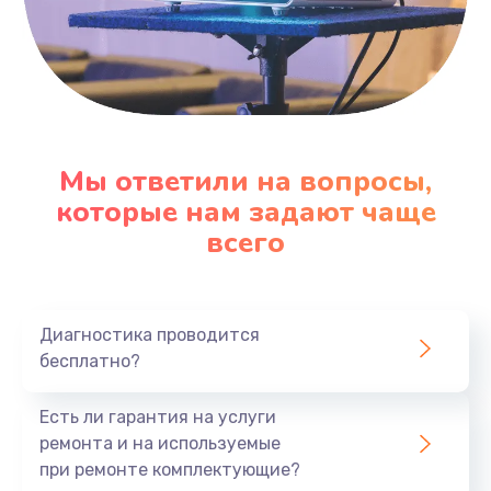
1000 руб.
Заказать
Ремонт блока управления
2000 руб.
Мы ответили на вопросы,
Заказать
которые нам задают чаще
всего
Прошивка
1220 руб.
Заказать
Диагностика проводится
бесплатно?
Ремонт блока питания
100 руб.
Есть ли гарантия на услуги
Заказать
ремонта и на используемые
при ремонте комплектующие?