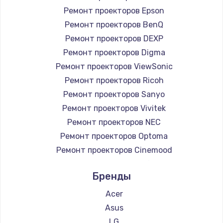
Ремонт проекторов Epson
Чистка от пыли
Ремонт проекторов BenQ
990 руб.
Ремонт проекторов DEXP
Заказать
Ремонт проекторов Digma
Ремонт проекторов ViewSonic
Замена жесткого диска
Ремонт проекторов Ricoh
875 руб.
Ремонт проекторов Sanyo
Заказать
Ремонт проекторов Vivitek
Ремонт проекторов NEC
Установка драйверов
Ремонт проекторов Optoma
875 руб.
Ремонт проекторов Cinemood
Заказать
Ремонт проекторов Infocus
Бренды
Ремонт проекторов Barco
Замена вебкамеры
Ремонт проекторов Xgimi
Acer
1490 руб.
Ремонт проекторов Canon
Asus
Заказать
Ремонт проекторов JVC
LG