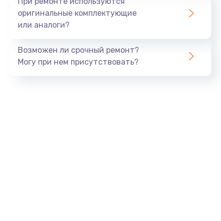
При ремонте используются
оригинальные комплектующие
Заказать
или аналоги?
Тюнинг динамиков
Возможен ли срочный ремонт?
4900 руб.
Могу при нем присутствовать?
Заказать
Ремонт криптомодуля
1100 руб.
Заказать
Ремонт (замена) кнопок, индикаторов, разъемов
1000 руб.
Заказать
Программный ремонт/прошивка