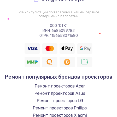
Замена видеочипа
2745 руб.
Все консультации по телефону в нашем сервисе
совершенно бесплатны
Заказать
ООО "ОТК"
ИНН: 6685099782
Настройка BIOS
ОГРН: 1156658071680
910 руб.
Заказать
Ремонт подсветки
1150 руб.
Ремонт популярных брендов проекторов
Заказать
Ремонт проекторов Acer
Ремонт проекторов Asus
Настройка ОС
Ремонт проекторов LG
1320 руб.
Ремонт проекторов Philips
Заказать
Ремонт проекторов Xiaomi