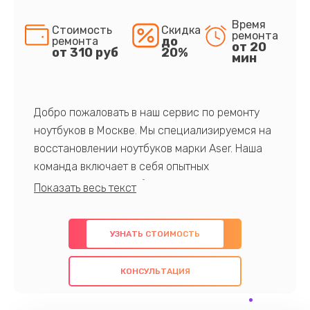
Время
Стоимость
Скидка
ремонта
до
ремонта
от 20
от 310 руб
20%
мин
Добро пожаловать в наш сервис по ремонту
ноутбуков в Москве. Мы специализируемся на
восстановлении ноутбуков марки Aser. Наша
команда включает в себя опытных
профессионалов с обширными знаниями и
многолетним опытом в данной области. Мы
предлагаем быстрый и качественный ремонт с
УЗНАТЬ СТОИМОСТЬ
использованием оригинальных компонентов, а
также гарантируем качество всех
КОНСУЛЬТАЦИЯ
проведенных работ. Наша цель - предоставить
клиентам надежное и профессиональное