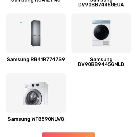
DV90BB7445GEUA
Заказать
Ремонт выходных цепей усиления (для активных
сабвуферов)
1300 руб.
Заказать
Samsung RB41R7747S9
Samsung
DV90BB9445GMLD
Ремонт предварительных цепей усиления (для
активных сабвуферов)
1200 руб.
Заказать
Ремонт после залития
2100 руб.
Samsung WF8590NLW8
Заказать