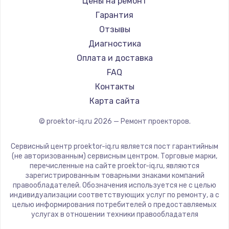
Цены на ремонт
Заказать
Canon
Гарантия
JVC
Отзывы
Замена шим-контроллера
Casio
Диагностика
3900 руб.
Hiper
Оплата и доставка
Заказать
HITACHI
FAQ
Panasonic
Контакты
Настройка Wi-Fi
Hisense
Карта сайта
1040 руб.
© proektor-iq.ru
2026
— Ремонт проекторов.
Заказать
Сервисный центр proektor-iq.ru является пост гарантийным
Ремонт петель крышки
(не авторизованным) сервисным центром. Торговые марки,
1195 руб.
перечисленные на сайте proektor-iq.ru, являются
зарегистрированным товарными знаками компаний
Заказать
правообладателей. Обозначения используется не с целью
индивидуализации соответствующих услуг по ремонту, а с
целью информирования потребителей о предоставляемых
Замена динамиков
услугах в отношении техники правообладателя
1350 руб.