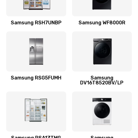
Замена подводящих проводов
Samsung RSH7UNBP
Samsung WF8000R
880 руб.
Заказать
Замена голосовой катушки/перемотка динамика
880 руб.
Заказать
Samsung RSG5FUMH
Samsung
DV16T8520BV/LP
Выход из строя электронных деталей
вследствие перегрева
880 руб.
Заказать
Ремонт динамиков
1400 руб.
Samsung RSA1ZTMG
Samsung