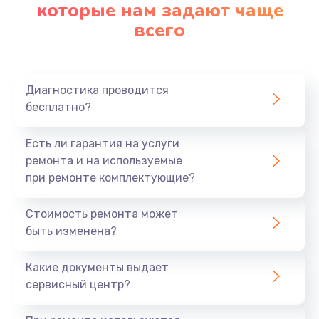
которые нам задают чаще
Заказать
всего
Ремонт платы картоприемника
1000 руб.
Диагностика проводится
Заказать
бесплатно?
Восстановление/замена диффузора
Есть ли гарантия на услуги
1400 руб.
ремонта и на используемые
Заказать
при ремонте комплектующие?
Ремонт платы усилителя
Стоимость ремонта может
быть изменена?
1200 руб.
Заказать
Какие документы выдает
сервисный центр?
Ремонт платы блока питания
800 руб.