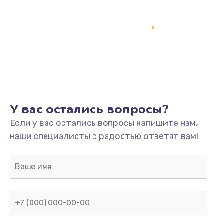
1500 руб.
Заказать
Ремонт системной платы
1700 руб.
Заказать
Модернизация
У вас остались вопросы?
2100 руб.
Если у вас остались вопросы напишите нам,
Заказать
наши специалисты с радостью ответят вам!
Устранение ошибок
2000 руб.
Заказать
Ремонт пищалок(твитеров)