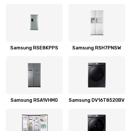
Замена датчика
570 руб.
Заказать
Замена шнура
Samsung RSE8KPPS
Samsung RSH7PNSW
370 руб.
Заказать
Ремонт электроплаты
1400 руб.
Заказать
Samsung RSA1VHMG
Samsung DV16T8520BV
Замена центрирующей шайбы динамика
880 руб.
Заказать