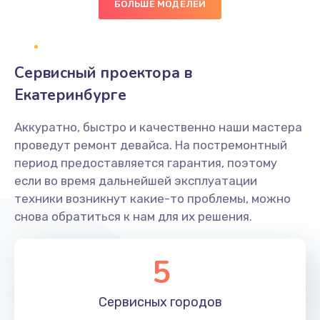
БОЛЬШЕ МОДЕЛЕЙ
Замена диффузора динамика
1400 руб.
Заказать
Сервисный проектора в
Екатеринбурге
Замена платы брелка
900 руб.
Аккуратно, быстро и качественно наши мастера
Заказать
проведут ремонт девайса. На постремонтный
период предоставляется гарантия, поэтому
Простой ремонт основной платы
если во время дальнейшей эксплуатации
техники возникнут какие-то проблемы, можно
2400 руб.
снова обратиться к нам для их решения.
Заказать
5
Восстановление после попадания влаги
2800 руб.
Сервисных
городов
Заказать