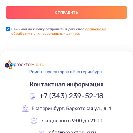
900 руб.
Заказать
Нажимая на кнопку отправить я даю свое
согласие на
Ремонт цепей питания
обработку моих персональных данных.
2500 руб.
Заказать
proektor-iq.ru
Замена видеокарты
Ремонт проекторов в Екатеринбурге
1795 руб.
Контактная информация
Заказать
+7 (343) 239-52-18
Ремонт разъема питания
Екатеринбург
,
 Бархотская ул., д. 1
1120 руб.
ежедневно с 9:00 до 21:00
Заказать
info@proektor-iq.ru