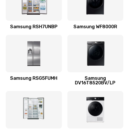
Заказать
Замена подводящих проводов
Samsung RSH7UNBP
Samsung WF8000R
880 руб.
Заказать
Замена голосовой катушки/перемотка динамика
880 руб.
Заказать
Samsung RSG5FUMH
Samsung
DV16T8520BV/LP
Выход из строя электронных деталей
вследствие перегрева
880 руб.
Заказать
Ремонт динамиков