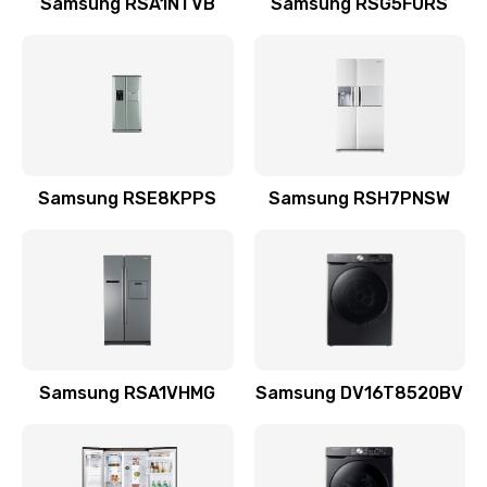
Samsung RSA1NTVB
Samsung RSG5FURS
Замена датчика
570 руб.
Заказать
Замена шнура
Samsung RSE8KPPS
Samsung RSH7PNSW
370 руб.
Заказать
Ремонт электроплаты
1400 руб.
Заказать
Samsung RSA1VHMG
Samsung DV16T8520BV
Замена центрирующей шайбы динамика
880 руб.