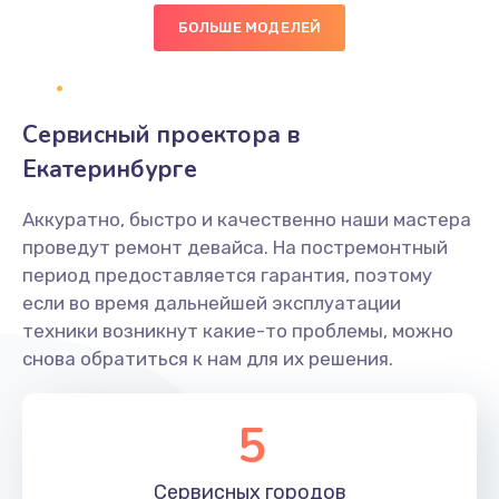
БОЛЬШЕ МОДЕЛЕЙ
Замена диффузора динамика
1400 руб.
Заказать
Сервисный проектора в
Екатеринбурге
Замена платы брелка
900 руб.
Аккуратно, быстро и качественно наши мастера
Заказать
проведут ремонт девайса. На постремонтный
период предоставляется гарантия, поэтому
Простой ремонт основной платы
если во время дальнейшей эксплуатации
техники возникнут какие-то проблемы, можно
2400 руб.
снова обратиться к нам для их решения.
Заказать
5
Восстановление после попадания влаги
2800 руб.
Сервисных
городов