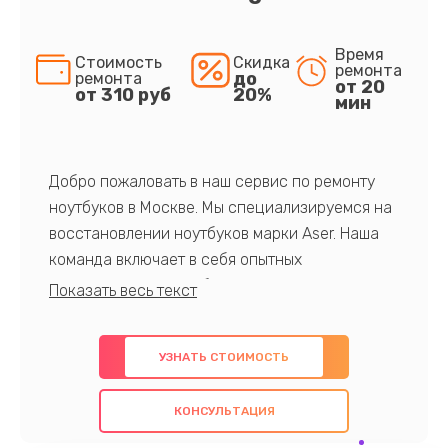
Время
Стоимость
Скидка
ремонта
до
ремонта
от 20
от 310 руб
20%
мин
Добро пожаловать в наш сервис по ремонту
ноутбуков в Москве. Мы специализируемся на
восстановлении ноутбуков марки Aser. Наша
команда включает в себя опытных
профессионалов с обширными знаниями и
многолетним опытом в данной области. Мы
предлагаем быстрый и качественный ремонт с
УЗНАТЬ СТОИМОСТЬ
использованием оригинальных компонентов, а
также гарантируем качество всех
КОНСУЛЬТАЦИЯ
проведенных работ. Наша цель - предоставить
клиентам надежное и профессиональное