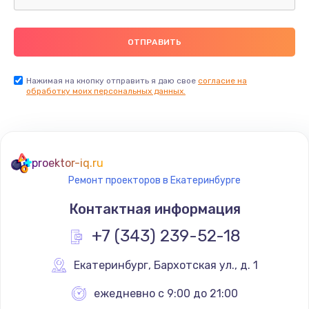
Ремонт пищалок(твитеров)
900 руб.
Заказать
Нажимая на кнопку отправить я даю свое
согласие на
Ремонт цепей питания
обработку моих персональных данных.
2500 руб.
Заказать
proektor-iq.ru
Замена видеокарты
Ремонт проекторов в Екатеринбурге
1795 руб.
Контактная информация
Заказать
+7 (343) 239-52-18
Ремонт разъема питания
Екатеринбург
,
 Бархотская ул., д. 1
1120 руб.
ежедневно с 9:00 до 21:00
Заказать