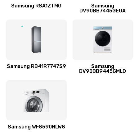
1400 руб.
Samsung RSA1ZTMG
Samsung
DV90BB7445GEUA
Заказать
Ремонт выходных цепей усиления (для активных
сабвуферов)
1300 руб.
Заказать
Samsung RB41R7747S9
Samsung
DV90BB9445GMLD
Ремонт предварительных цепей усиления (для
активных сабвуферов)
1200 руб.
Заказать
Ремонт после залития
2100 руб.
Samsung WF8590NLW8
Заказать