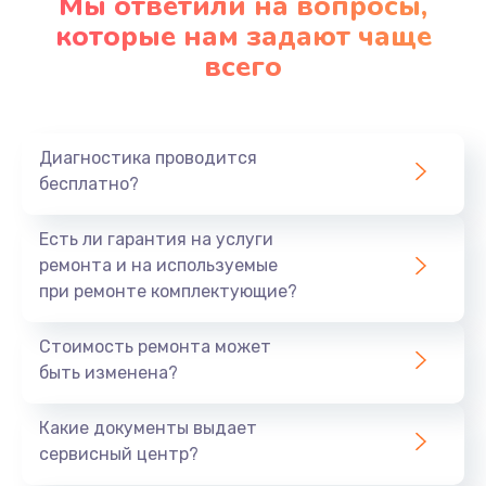
Мы ответили на вопросы,
которые нам задают чаще
Заказать
всего
Ремонт платы картоприемника
1000 руб.
Диагностика проводится
Заказать
бесплатно?
Восстановление/замена диффузора
Есть ли гарантия на услуги
1400 руб.
ремонта и на используемые
Заказать
при ремонте комплектующие?
Ремонт платы усилителя
Стоимость ремонта может
быть изменена?
1200 руб.
Заказать
Какие документы выдает
сервисный центр?
Ремонт платы блока питания