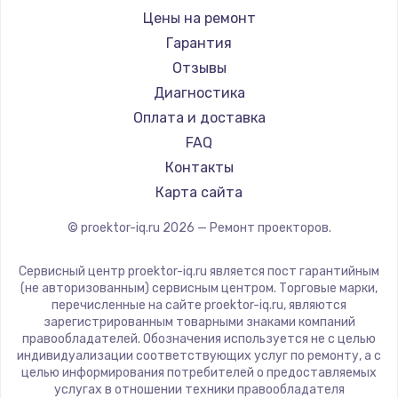
Xgimi
Цены на ремонт
Заказать
Canon
Гарантия
JVC
Отзывы
Замена шим-контроллера
Casio
Диагностика
3900 руб.
Hiper
Оплата и доставка
Заказать
HITACHI
FAQ
Panasonic
Контакты
Настройка Wi-Fi
Hisense
Карта сайта
1040 руб.
© proektor-iq.ru
2026
— Ремонт проекторов.
Заказать
Сервисный центр proektor-iq.ru является пост гарантийным
Ремонт петель крышки
(не авторизованным) сервисным центром. Торговые марки,
1195 руб.
перечисленные на сайте proektor-iq.ru, являются
зарегистрированным товарными знаками компаний
Заказать
правообладателей. Обозначения используется не с целью
индивидуализации соответствующих услуг по ремонту, а с
целью информирования потребителей о предоставляемых
Замена динамиков
услугах в отношении техники правообладателя