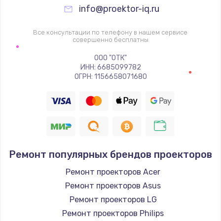
info@proektor-iq.ru
Замена видеочипа
2745 руб.
Все консультации по телефону в нашем сервисе
совершенно бесплатны
Заказать
ООО "ОТК"
ИНН: 6685099782
Настройка BIOS
ОГРН: 1156658071680
910 руб.
Заказать
Ремонт подсветки
1150 руб.
Ремонт популярных брендов проекторов
Заказать
Ремонт проекторов Acer
Ремонт проекторов Asus
Настройка ОС
Ремонт проекторов LG
1320 руб.
Ремонт проекторов Philips
Заказать