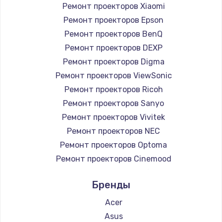
Ремонт проекторов Xiaomi
Ремонт проекторов Epson
Чистка от пыли
Ремонт проекторов BenQ
990 руб.
Ремонт проекторов DEXP
Заказать
Ремонт проекторов Digma
Ремонт проекторов ViewSonic
Замена жесткого диска
Ремонт проекторов Ricoh
875 руб.
Ремонт проекторов Sanyo
Заказать
Ремонт проекторов Vivitek
Ремонт проекторов NEC
Установка драйверов
Ремонт проекторов Optoma
875 руб.
Ремонт проекторов Cinemood
Заказать
Ремонт проекторов Infocus
Бренды
Ремонт проекторов Barco
Замена вебкамеры
Ремонт проекторов Xgimi
Acer
1490 руб.
Ремонт проекторов Canon
Asus