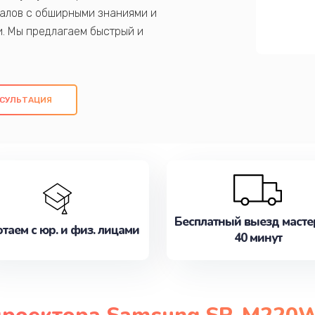
алов с обширными знаниями и
и. Мы предлагаем быстрый и
ем оригинальных компонентов, а также
ых работ. Наша цель - предоставить
ое обслуживание, удовлетворяя их
СУЛЬТАЦИЯ
медлите записаться на ремонт уже
Бесплатный выезд масте
таем с юр. и физ. лицами
40 минут