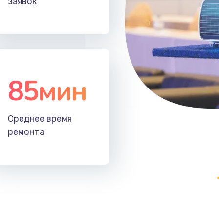
заявок
30 мин
2 года
20 мин
2 года
60 мин
2 года
85мин
60 мин
2 года
Среднее время
60 мин
1 год
ремонта
30 мин
3 года
зора
40 мин
1 год
30 мин
2 года