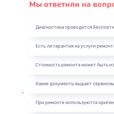
Мы ответили на вопр
Ремонт платы блока питания
Тюнинг динамиков
Диагностика проводится бесплат
Ремонт криптомодуля
Есть ли гарантия на услуги ремон
Ремонт (замена) кнопок, индика
разъемов
Стоимость ремонта может быть и
Программный ремонт/прошивка
Какие документы выдает сервисны
Ремонт системной платы
Модернизация
При ремонте используются оригин