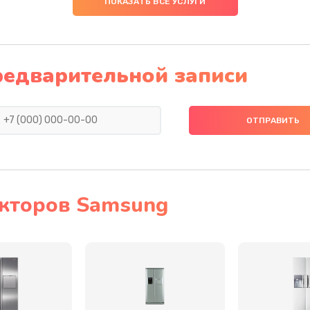
ПОКАЗАТЬ ВСЕ УСЛУГИ
60 мин
1 год
50 мин
1 год
редварительной записи
30 мин
1 год
30 мин
3 года
60 мин
1 год
кторов Samsung
60 мин
2 года
инамика
40 мин
2 года
30 мин
3 года