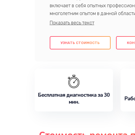
включает в себя опытных профессион
многолетним опытом в данной област
качественный ремонт с использовани
гарантируем качество всех проведенн
клиентам надежное и профессиональн
УЗНАТЬ СТОИМОСТЬ
КОН
потребности наилучшим образом. Не 
сейчас!
Бесплатная диагностика за 30
Рабо
мин.