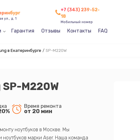
+7 (343) 239-52-
теринбург
18
 ул., д. 1
Мобильный номер
и
Гарантия
Отзывы
Контакты
FAQ
ng в Екатеринбурге
/
SP-M220W
g SP-M220W
дка
Время ремонта
20%
от 20 мин
монту ноутбуков в Москве. Мы
 ноутбуков марки Aser. Наша команда