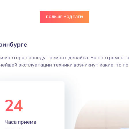
60 мин
1 год
БОЛЬШЕ МОДЕЛЕЙ
30 мин
2 года
ринбурге
ы
20 мин
1 год
ши мастера проведут ремонт девайса. На постремонт
я влаги
30 мин
2 года
ьнейшей эксплуатации техники возникнут какие-то пр
в ТВ-
40 мин
3 года
24
40 мин
2 года
я
30 мин
1 год
Часа приема