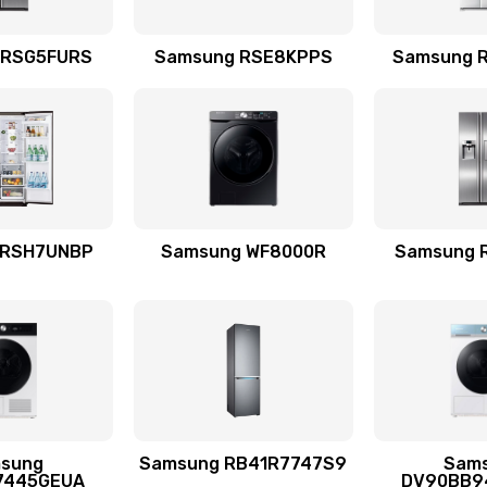
емотка
50 мин
3 года
 RSG5FURS
Samsung RSE8KPPS
Samsung 
талей
50 мин
2 года
60 мин
3 года
 RSH7UNBP
Samsung WF8000R
Samsung 
я (для
30 мин
2 года
 усиления
60 мин
2 года
sung
Samsung RB41R7747S9
Sam
30 мин
1 год
7445GEUA
DV90BB9