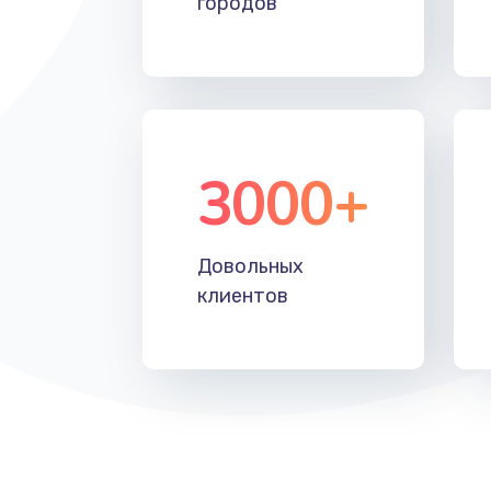
городов
Восстановление после падения
Пайка и ремонт платы брелка
Программирование АТС
3000+
Замена корпусных элементов
Довольных
Ремонт тюнера
клиентов
Ремонт платы картоприемника
Восстановление/замена диффу
Ремонт платы усилителя