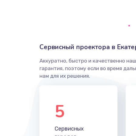
Замена диффузора динамика
Замена платы брелка
Сервисный проектора в Екате
Простой ремонт основной плат
Аккуратно, быстро и качественно на
Восстановление после попадани
гарантия, поэтому если во время дал
нам для их решения.
Ремонт низкочастотных выходо
приставки
5
Замена основной платы
Устранение короткого замыкани
Сервисных