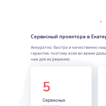
Замена диффузора динамика
Замена платы брелка
Сервисный проектора в Екате
Простой ремонт основной плат
Аккуратно, быстро и качественно на
Восстановление после попадани
гарантия, поэтому если во время дал
нам для их решения.
Ремонт низкочастотных выходо
приставки
5
Замена основной платы
Устранение короткого замыкани
Сервисных