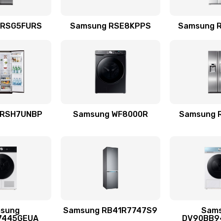
емотка
40 мин
3 года
 RSG5FURS
Samsung RSE8KPPS
Samsung 
талей
50 мин
3 года
60 мин
3 года
 RSH7UNBP
Samsung WF8000R
Samsung 
я (для
50 мин
3 года
 усиления
40 мин
3 года
sung
Samsung RB41R7747S9
Sam
40 мин
2 года
7445GEUA
DV90BB9