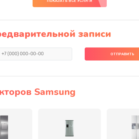
ПОКАЗАТЬ ВСЕ УСЛУГИ
60 мин
1 год
20 мин
1 год
редварительной записи
40 мин
3 года
30 мин
1 год
50 мин
1 год
кторов Samsung
50 мин
3 года
инамика
50 мин
1 год
30 мин
1 год