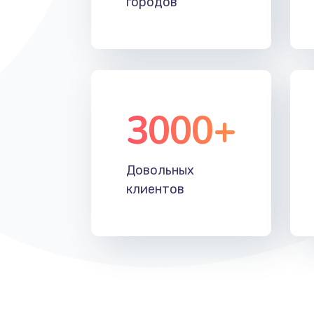
городов
Восстановление после падения
Пайка и ремонт платы брелка
Программирование АТС
3000+
Замена корпусных элементов
Довольных
Ремонт тюнера
клиентов
Ремонт платы картоприемника
Восстановление/замена диффу
Ремонт платы усилителя