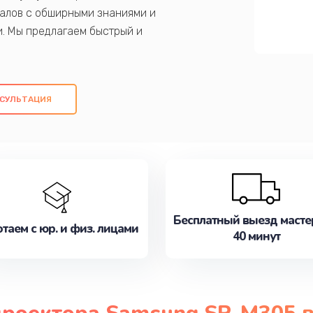
алов с обширными знаниями и
и. Мы предлагаем быстрый и
ем оригинальных компонентов, а также
ых работ. Наша цель - предоставить
ое обслуживание, удовлетворяя их
СУЛЬТАЦИЯ
медлите записаться на ремонт уже
Бесплатный выезд масте
таем с юр. и физ. лицами
40 минут