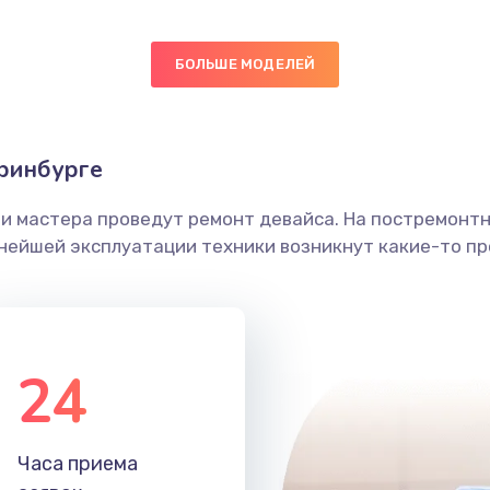
50 мин
2 года
БОЛЬШЕ МОДЕЛЕЙ
20 мин
3 года
ринбурге
ы
60 мин
1 год
ши мастера проведут ремонт девайса. На постремонт
я влаги
40 мин
2 года
ьнейшей эксплуатации техники возникнут какие-то пр
в ТВ-
40 мин
3 года
24
50 мин
3 года
я
30 мин
1 год
Часа приема