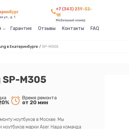
+7 (343) 239-52-
теринбург
18
 ул., д. 1
Мобильный номер
и
Гарантия
Отзывы
Контакты
FAQ
ng в Екатеринбурге
/
SP-M305
 SP-M305
дка
Время ремонта
20%
от 20 мин
монту ноутбуков в Москве. Мы
 ноутбуков марки Aser. Наша команда