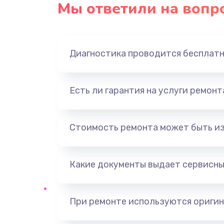
Мы ответили на вопр
Ремонт платы блока питания
Тюнинг динамиков
Диагностика проводится бесплат
Ремонт криптомодуля
Есть ли гарантия на услуги ремон
Ремонт (замена) кнопок, индика
разъемов
Стоимость ремонта может быть и
Программный ремонт/прошивка
Какие документы выдает сервисны
Ремонт системной платы
Модернизация
При ремонте используются оригин