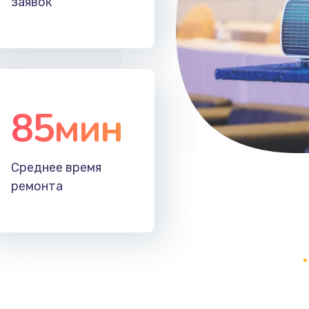
заявок
20 мин
3 года
30 мин
3 года
50 мин
1 год
85мин
60 мин
3 года
Среднее время
20 мин
3 года
ремонта
50 мин
2 года
зора
30 мин
3 года
60 мин
1 год