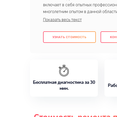
включает в себя опытных профессион
многолетним опытом в данной област
качественный ремонт с использовани
гарантируем качество всех проведенн
клиентам надежное и профессиональн
УЗНАТЬ СТОИМОСТЬ
КОН
потребности наилучшим образом. Не 
сейчас!
Бесплатная диагностика за 30
Рабо
мин.