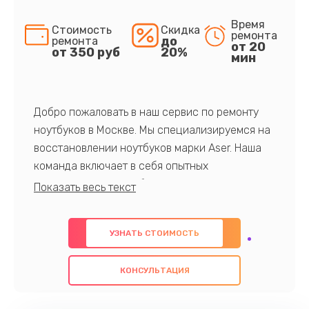
Время
Стоимость
Скидка
ремонта
до
ремонта
от 20
от 350 руб
20%
мин
Добро пожаловать в наш сервис по ремонту
ноутбуков в Москве. Мы специализируемся на
восстановлении ноутбуков марки Aser. Наша
команда включает в себя опытных
профессионалов с обширными знаниями и
многолетним опытом в данной области. Мы
предлагаем быстрый и качественный ремонт с
УЗНАТЬ СТОИМОСТЬ
использованием оригинальных компонентов, а
также гарантируем качество всех
КОНСУЛЬТАЦИЯ
проведенных работ. Наша цель - предоставить
клиентам надежное и профессиональное