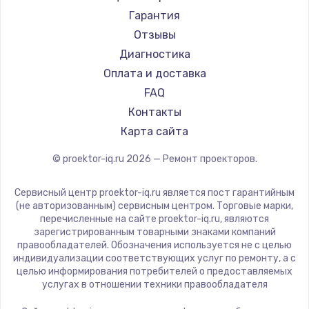
Canon
Гарантия
JVC
Отзывы
Casio
Диагностика
Hiper
Оплата и доставка
HITACHI
FAQ
Panasonic
Контакты
Hisense
Карта сайта
© proektor-iq.ru
2026
— Ремонт проекторов.
Сервисный центр proektor-iq.ru является пост гарантийным
(не авторизованным) сервисным центром. Торговые марки,
перечисленные на сайте proektor-iq.ru, являются
зарегистрированным товарными знаками компаний
правообладателей. Обозначения используется не с целью
индивидуализации соответствующих услуг по ремонту, а с
целью информирования потребителей о предоставляемых
услугах в отношении техники правообладателя