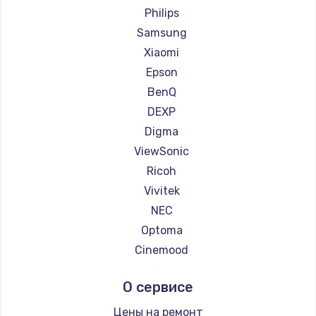
Ремонт проекторов Casio
Philips
Ремонт проекторов Hiper
Samsung
Ремонт проекторов HITACHI
Xiaomi
Ремонт проекторов Panasonic
Epson
Ремонт проекторов Hisense
BenQ
DEXP
Digma
ViewSonic
Ricoh
Vivitek
NEC
Optoma
Cinemood
Infocus
О сервисе
Barco
Xgimi
Цены на ремонт