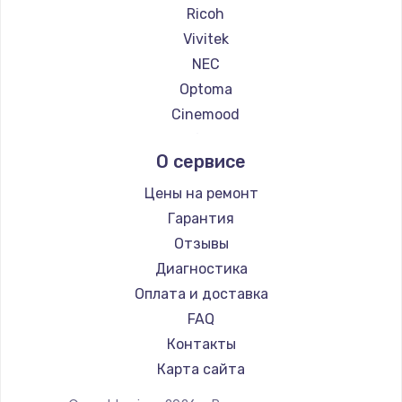
Ricoh
Vivitek
NEC
Optoma
Cinemood
Infocus
О сервисе
Barco
Xgimi
Цены на ремонт
Canon
Гарантия
JVC
Отзывы
Casio
Диагностика
Hiper
Оплата и доставка
HITACHI
FAQ
Panasonic
Контакты
Hisense
Карта сайта