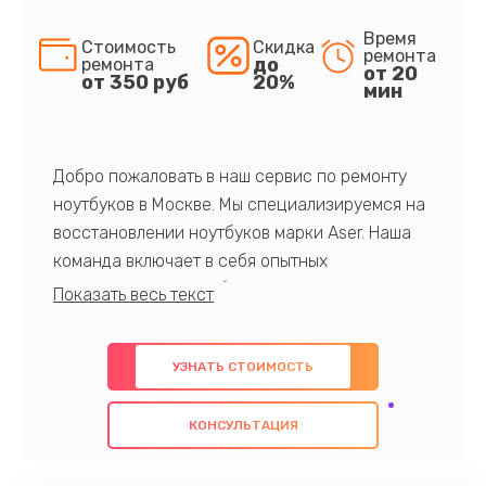
Время
Стоимость
Скидка
ремонта
до
ремонта
от 20
от 350 руб
20%
мин
Добро пожаловать в наш сервис по ремонту
ноутбуков в Москве. Мы специализируемся на
восстановлении ноутбуков марки Aser. Наша
команда включает в себя опытных
профессионалов с обширными знаниями и
многолетним опытом в данной области. Мы
предлагаем быстрый и качественный ремонт с
УЗНАТЬ СТОИМОСТЬ
использованием оригинальных компонентов, а
также гарантируем качество всех
КОНСУЛЬТАЦИЯ
проведенных работ. Наша цель - предоставить
клиентам надежное и профессиональное