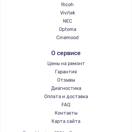
Ricoh
Vivitek
NEC
Optoma
Cinemood
Infocus
О сервисе
Barco
Xgimi
Цены на ремонт
Canon
Гарантия
JVC
Отзывы
Casio
Диагностика
Hiper
Оплата и доставка
HITACHI
FAQ
Panasonic
Контакты
Hisense
Карта сайта