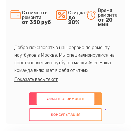
Время
Стоимость
Скидка
ремонта
до
ремонта
от 20
от 350 руб
20%
мин
Добро пожаловать в наш сервис по ремонту
ноутбуков в Москве. Мы специализируемся на
восстановлении ноутбуков марки Aser. Наша
команда включает в себя опытных
профессионалов с обширными знаниями и
многолетним опытом в данной области. Мы
предлагаем быстрый и качественный ремонт с
УЗНАТЬ СТОИМОСТЬ
использованием оригинальных компонентов, а
также гарантируем качество всех
КОНСУЛЬТАЦИЯ
проведенных работ. Наша цель - предоставить
клиентам надежное и профессиональное