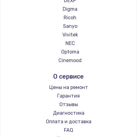
DEXP
Digma
Ricoh
Sanyo
Vivitek
NEC
Optoma
Cinemood
Infocus
О сервисе
Barco
Xgimi
Цены на ремонт
Canon
Гарантия
JVC
Отзывы
Casio
Диагностика
Hiper
Оплата и доставка
HITACHI
FAQ