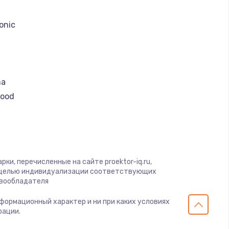
a
onic
ma
ood
us
n
ки, перечисленные на сайте proektor-iq.ru,
с целью индивидуализации соответствующих
авообладателя
информационный характер и ни при каких условиях
HI
рации.
onic