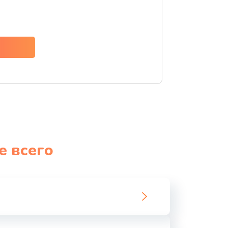
ать
ать
ать
ать
ать
е всего