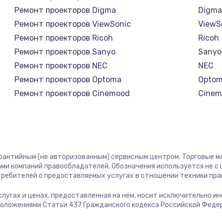
Ремонт проекторов Digma
Digm
Ремонт проекторов ViewSonic
ViewS
Ремонт проекторов Ricoh
Ricoh
Ремонт проекторов Sanyo
Sanyo
Ремонт проекторов NEC
NEC
Ремонт проекторов Optoma
Opto
Ремонт проекторов Cinemood
Cinem
Ремонт проекторов Infocus
Infoc
Ремонт проекторов Barco
Barco
Ремонт проекторов Xgimi
Xgimi
Ремонт проекторов Canon
Cano
арантийным (не авторизованным) сервисным центром. Торговые мар
Ремонт проекторов JVC
JVC
ми компаний правообладателей. Обозначения используется не 
отребителей о предоставляемых услугах в отношении техники пр
Ремонт проекторов Casio
Casio
Ремонт проекторов Hiper
Hiper
 услугах и ценах, предоставленная на нём, носит исключительно 
Ремонт проекторов HITACHI
HITAC
положениями Статьи 437 Гражданского кодекса Российской Феде
Ремонт проекторов Panasonic
Panas